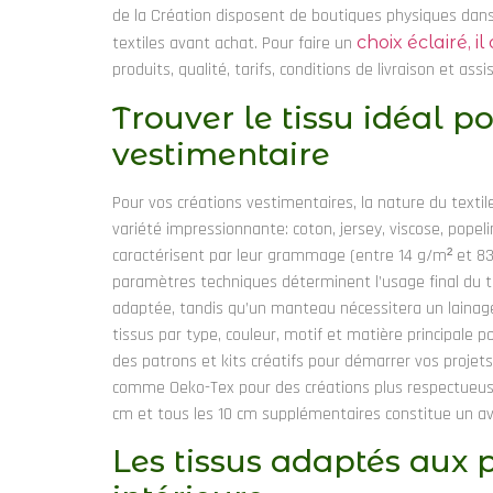
de la Création disposent de boutiques physiques dans 
textiles avant achat. Pour faire un
choix éclairé, i
produits, qualité, tarifs, conditions de livraison et assi
Trouver le tissu idéal p
vestimentaire
Pour vos créations vestimentaires, la nature du texti
variété impressionnante: coton, jersey, viscose, popeli
caractérisent par leur grammage (entre 14 g/m² et 835
paramètres techniques déterminent l’usage final du ti
adaptée, tandis qu’un manteau nécessitera un lainage
tissus par type, couleur, motif et matière principale 
des patrons et kits créatifs pour démarrer vos projets.
comme Oeko-Tex pour des créations plus respectueuses
cm et tous les 10 cm supplémentaires constitue un av
Les tissus adaptés aux 