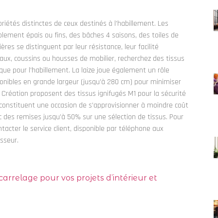
priétés distinctes de ceux destinés à l’habillement. Les
lement épais ou fins, des bâches 4 saisons, des toiles de
ères se distinguent par leur résistance, leur facilité
eaux, coussins ou housses de mobilier, recherchez des tissus
e pour l’habillement. La laize joue également un rôle
nibles en grande largeur (jusqu’à 280 cm) pour minimiser
 Création proposent des tissus ignifugés M1 pour la sécurité
onstituent une occasion de s’approvisionner à moindre coût
c des remises jusqu’à 50% sur une sélection de tissus. Pour
cter le service client, disponible par téléphone aux
isseur.
rrelage pour vos projets d’intérieur et