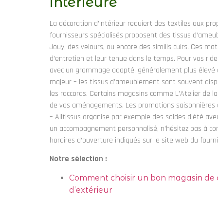
intérieure
La décoration d’intérieur requiert des textiles aux pro
fournisseurs spécialisés proposent des tissus d’ameub
Jouy, des velours, ou encore des similis cuirs. Ces mati
d’entretien et leur tenue dans le temps. Pour vos rid
avec un grammage adapté, généralement plus élevé qu
majeur – les tissus d’ameublement sont souvent dispo
les raccords. Certains magasins comme L’Atelier de la
de vos aménagements. Les promotions saisonnières c
– Alltissus organise par exemple des soldes d’été ave
un accompagnement personnalisé, n’hésitez pas à conta
horaires d’ouverture indiqués sur le site web du fourn
Notre sélection :
Comment choisir un bon magasin de ca
d’extérieur