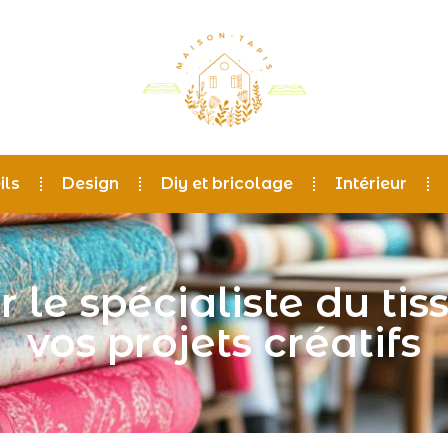
ils
Design
Diy et bricolage
Intérieur
 le spécialiste du tis
vos projets créatifs