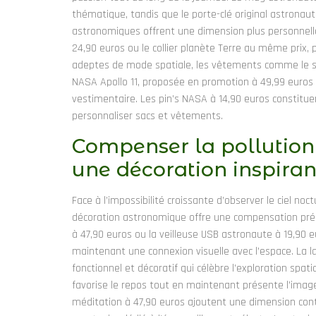
thématique, tandis que le porte-clé original astrona
astronomiques offrent une dimension plus personnell
24,90 euros ou le collier planète Terre au même prix, p
adeptes de mode spatiale, les vêtements comme le sw
NASA Apollo 11, proposée en promotion à 49,99 euros a
vestimentaire. Les pin’s NASA à 14,90 euros constituen
personnaliser sacs et vêtements.
Compenser la pollution
une décoration inspiran
Face à l’impossibilité croissante d’observer le ciel no
décoration astronomique offre une compensation préci
à 47,90 euros ou la veilleuse USB astronaute à 19,90
maintenant une connexion visuelle avec l’espace. La l
fonctionnel et décoratif qui célèbre l’exploration spa
favorise le repos tout en maintenant présente l’imag
méditation à 47,90 euros ajoutent une dimension con