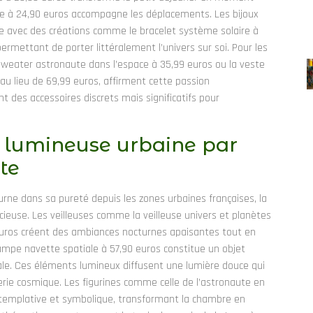
ute à 24,90 euros accompagne les déplacements. Les bijoux
e avec des créations comme le bracelet système solaire à
ermettant de porter littéralement l’univers sur soi. Pour les
eater astronaute dans l’espace à 35,99 euros ou la veste
u lieu de 69,99 euros, affirment cette passion
t des accessoires discrets mais significatifs pour
 lumineuse urbaine par
te
cturne dans sa pureté depuis les zones urbaines françaises, la
euse. Les veilleuses comme la veilleuse univers et planètes
 euros créent des ambiances nocturnes apaisantes tout en
ampe navette spatiale à 57,90 euros constitue un objet
tiale. Ces éléments lumineux diffusent une lumière douce qui
erie cosmique. Les figurines comme celle de l’astronaute en
templative et symbolique, transformant la chambre en