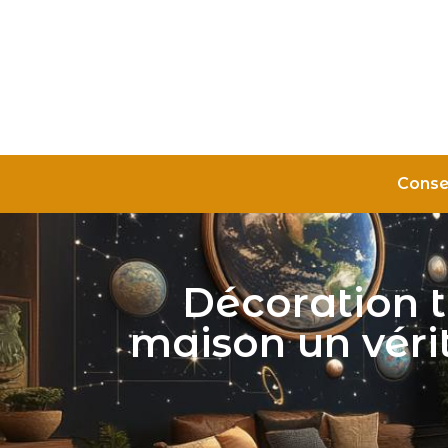
Conse
Décoration t
maison un véri