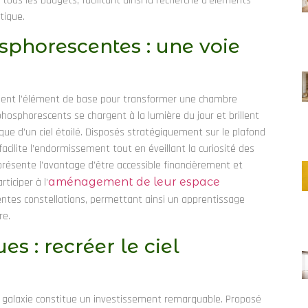
ous les budgets, facilitant ainsi la recherche d’éléments
tique.
sphorescentes : une voie
e
tuent l’élément de base pour transformer une chambre
hosphorescents se chargent à la lumière du jour et brillent
que d’un ciel étoilé. Disposés stratégiquement sur le plafond
acilite l’endormissement tout en éveillant la curiosité des
présente l’avantage d’être accessible financièrement et
ticiper à l’
aménagement de leur espace
rentes constellations, permettant ainsi un apprentissage
re.
s : recréer le ciel
ur galaxie constitue un investissement remarquable. Proposé