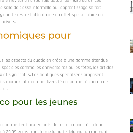
re en lévitation disponible autour de 49,90 euros, ces
 salle de classe informelle où l’apprentissage se fait
lobe terrestre flottant crée un effet spectaculaire qui
’univers.
onomiques pour
ous les aspects du quotidien grâce à une gamme étendue
s spéciales comme les anniversaires ou les fêtes, les articles
 et significatifs. Les boutiques spécialisées proposent
fs muraux, offrant une diversité qui permet à chacun de
lles.
éco pour les jeunes
ial permettent aux enfants de rester connectés à leur
te à 29,99 euros transforme le petit-déjeuner en moment