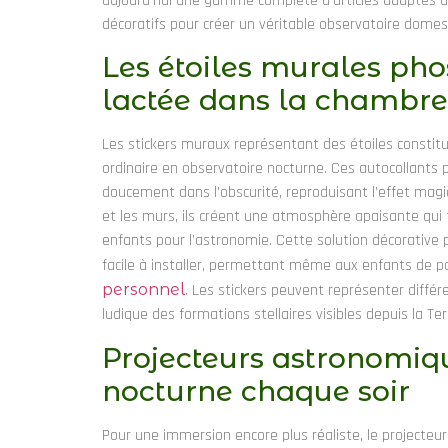
aujourd’hui une gamme complète d’articles adaptés à t
décoratifs pour créer un véritable observatoire domes
Les étoiles murales pho
lactée dans la chambr
Les stickers muraux représentant des étoiles consti
ordinaire en observatoire nocturne. Ces autocollants p
doucement dans l’obscurité, reproduisant l’effet magi
et les murs, ils créent une atmosphère apaisante qui f
enfants pour l’astronomie. Cette solution décorative 
facile à installer, permettant même aux enfants de par
personnel
. Les stickers peuvent représenter diffé
ludique des formations stellaires visibles depuis la Ter
Projecteurs astronomique
nocturne chaque soir
Pour une immersion encore plus réaliste, le projecte