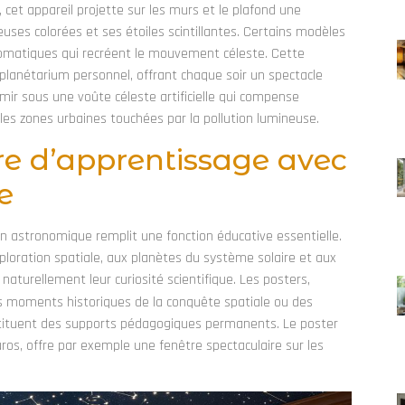
 cet appareil projette sur les murs et le plafond une
es colorées et ses étoiles scintillantes. Certains modèles
hromatiques qui recréent le mouvement céleste. Cette
lanétarium personnel, offrant chaque soir un spectacle
ir sous une voûte céleste artificielle qui compense
is les zones urbaines touchées par la pollution lumineuse.
e d’apprentissage avec
e
n astronomique remplit une fonction éducative essentielle.
xploration spatiale, aux planètes du système solaire et aux
turellement leur curiosité scientifique. Les posters,
 moments historiques de la conquête spatiale ou des
tituent des supports pédagogiques permanents. Le poster
os, offre par exemple une fenêtre spectaculaire sur les