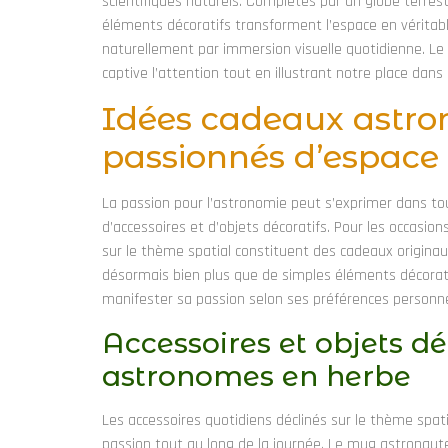
scientifiques naturels. Complétés par un globe terrest
éléments décoratifs transforment l’espace en véritable
naturellement par immersion visuelle quotidienne. Le g
captive l’attention tout en illustrant notre place dans l
Idées cadeaux astr
passionnés d’espace
La passion pour l’astronomie peut s’exprimer dans t
d’accessoires et d’objets décoratifs. Pour les occasion
sur le thème spatial constituent des cadeaux originaux
désormais bien plus que de simples éléments décorati
manifester sa passion selon ses préférences personne
Accessoires et objets d
astronomes en herbe
Les accessoires quotidiens déclinés sur le thème spat
passion tout au long de la journée. Le mug astronau