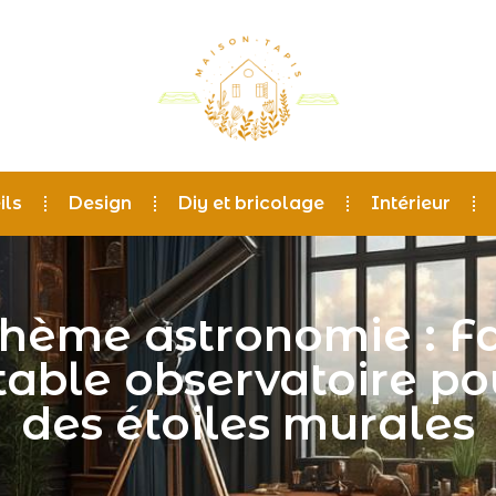
ils
Design
Diy et bricolage
Intérieur
hème astronomie : Fa
table observatoire po
des étoiles murales