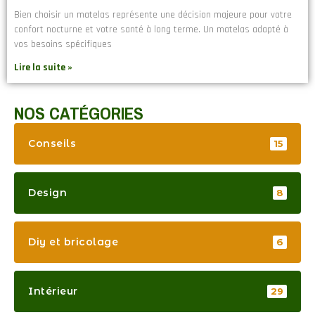
Bien choisir un matelas représente une décision majeure pour votre
confort nocturne et votre santé à long terme. Un matelas adapté à
vos besoins spécifiques
Lire la suite »
NOS CATÉGORIES
Conseils
15
Design
8
Diy et bricolage
6
Intérieur
29